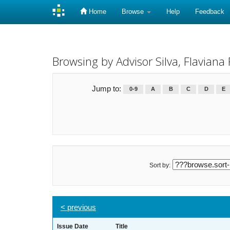
Home
Browse
Help
Feedback
Skip
navigation
Browsing by Advisor Silva, Flaviana
Jump to:
0-9
A
B
C
D
E
Sort by:
< previous
Issue Date
Title