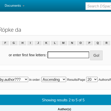
Documents
 Röpke da
F
G
H
I
J
K
L
M
N
O
P
Q
R
or enter first few letters:
In order:
Results/Page
Authors/
Showing results 2 to 5 of 5
Author(s)