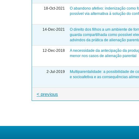
18-Oct-2021
O abandono afetivo: indenização como 
possível via alternativa à solução do conf
14-Dec-2021
O direito dos filhos a um ambiente de f
guarda compartilhada como possível ele
advindos da prática de alienação parent
12-Dec-2018
A necessidade da antecipação da produç
menor nos casos de alienação parental
2-Jul-2019
Multiparentalidade: a possibilidade de c
e socioafetiva e as consequências alime
< previous