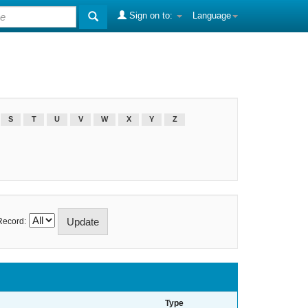
Sign on to:
Language
S
T
U
V
W
X
Y
Z
Record:
Type