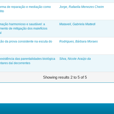
forma de reparação e mediação como
Jorge, Rafaella Menezes Cheim
lito
ormação harmonioso e saudável: a
Mataveli, Gabriela Mattedi
mento de mitigação dos malefícios
al
ão da prova consistente na escuta do
Rodrigues, Bárbara Moraes
oexistência das parentalidades biológica
Silva, Nicole Araújo da
ntares daí decorrentes
Showing results 2 to 5 of 5