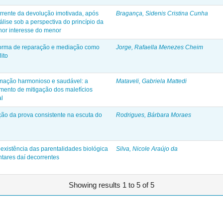
orrente da devolução imotivada, após
Bragança, Sidenis Cristina Cunha
lise sob a perspectiva do princípio da
hor interesse do menor
forma de reparação e mediação como
Jorge, Rafaella Menezes Cheim
lito
ormação harmonioso e saudável: a
Mataveli, Gabriela Mattedi
mento de mitigação dos malefícios
al
ão da prova consistente na escuta do
Rodrigues, Bárbara Moraes
oexistência das parentalidades biológica
Silva, Nicole Araújo da
ntares daí decorrentes
Showing results 1 to 5 of 5