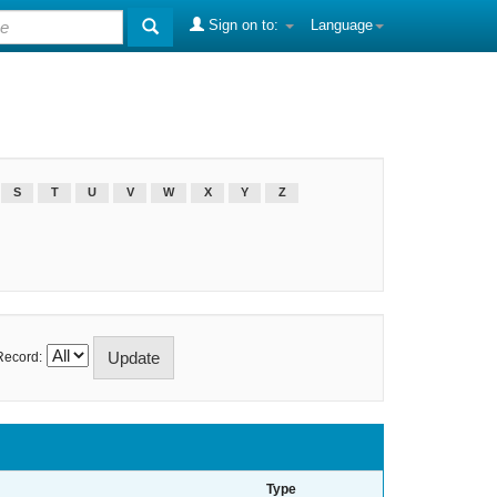
Sign on to:
Language
S
T
U
V
W
X
Y
Z
Record:
Type