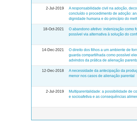
2-Jul-2019
A responsabilidade civil na adoção, dec
concluído o procedimento de adoção: aná
dignidade humana e do princípio do mel
18-Oct-2021
O abandono afetivo: indenização como 
possível via alternativa à solução do conf
14-Dec-2021
O direito dos filhos a um ambiente de f
guarda compartilhada como possível ele
advindos da prática de alienação parent
12-Dec-2018
A necessidade da antecipação da produç
menor nos casos de alienação parental
2-Jul-2019
Multiparentalidade: a possibilidade de c
e socioafetiva e as consequências alime