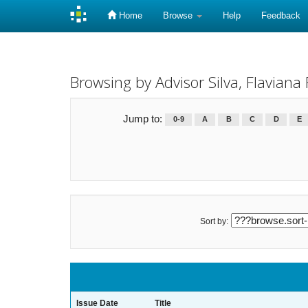
Home
Browse
Help
Feedback
Skip
navigation
Browsing by Advisor Silva, Flaviana
Jump to:
0-9
A
B
C
D
E
Sort by:
Issue Date
Title