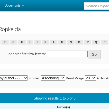
Documents
 Röpke da
F
G
H
I
J
K
L
M
N
O
P
Q
R
or enter first few letters:
In order:
Results/Page
Authors/
Showing results 1 to 5 of 5
Author(s)